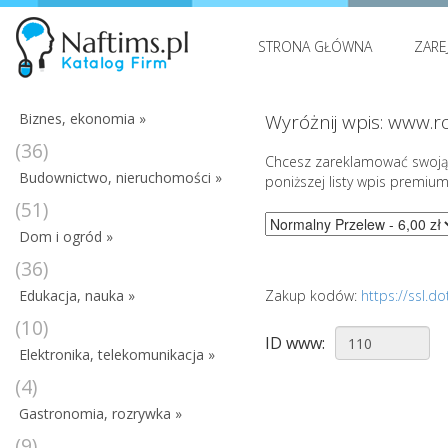
STRONA GŁÓWNA
ZARE
Biznes, ekonomia »
Wyróżnij wpis: www.r
(36)
Chcesz zareklamować swoją 
Budownictwo, nieruchomości »
poniższej listy wpis premium
(51)
Dom i ogród »
(36)
Edukacja, nauka »
Zakup kodów:
https://ssl.
(10)
ID www:
Elektronika, telekomunikacja »
(4)
Gastronomia, rozrywka »
(9)