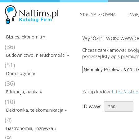
STRONA GŁÓWNA
ZARE
Biznes, ekonomia »
Wyróżnij wpis: www.p
(36)
Chcesz zareklamować swoją 
Budownictwo, nieruchomości »
poniższej listy wpis premium
(51)
Dom i ogród »
(36)
Edukacja, nauka »
Zakup kodów:
https://ssl.
(10)
ID www:
Elektronika, telekomunikacja »
(4)
Gastronomia, rozrywka »
(9)