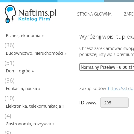
STRONA GŁÓWNA
ZARE
Biznes, ekonomia »
Wyróżnij wpis: tuplex
(36)
Chcesz zareklamować swoją 
Budownictwo, nieruchomości »
poniższej listy wpis premium
(51)
Dom i ogród »
(36)
Edukacja, nauka »
Zakup kodów:
https://ssl.
(10)
ID www:
Elektronika, telekomunikacja »
(4)
Gastronomia, rozrywka »
(9)