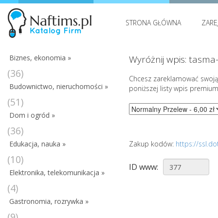
STRONA GŁÓWNA
ZARE
Biznes, ekonomia »
Wyróżnij wpis: tasma
(36)
Chcesz zareklamować swoją 
Budownictwo, nieruchomości »
poniższej listy wpis premium
(51)
Dom i ogród »
(36)
Edukacja, nauka »
Zakup kodów:
https://ssl.
(10)
ID www:
Elektronika, telekomunikacja »
(4)
Gastronomia, rozrywka »
(9)