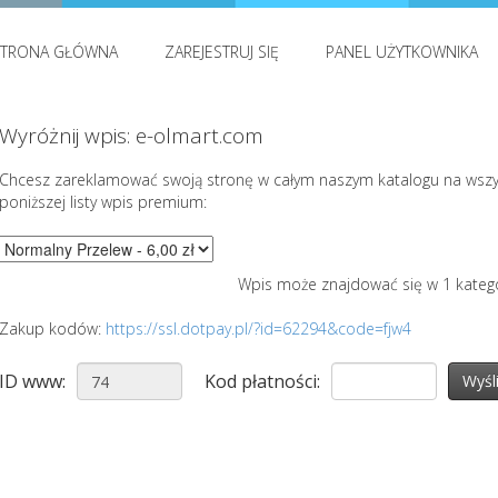
STRONA GŁÓWNA
ZAREJESTRUJ SIĘ
PANEL UŻYTKOWNIKA
Wyróżnij wpis: e-olmart.com
Chcesz zareklamować swoją stronę w całym naszym katalogu na wszy
poniższej listy wpis premium:
Wpis może znajdować się w 1 kateg
Zakup kodów:
https://ssl.dotpay.pl/?id=62294&code=fjw4
ID www:
Kod płatności: