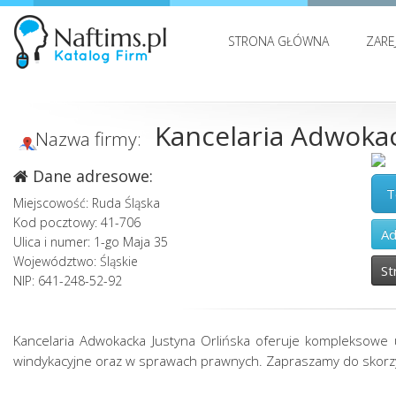
STRONA GŁÓWNA
ZARE
Kancelaria Adwokac
Nazwa firmy:
Dane adresowe:
T
Miejscowość: Ruda Śląska
Kod pocztowy: 41-706
Ad
Ulica i numer: 1-go Maja 35
Województwo: Śląskie
St
NIP: 641-248-52-92
Kancelaria Adwokacka Justyna Orlińska oferuje kompleksowe us
windykacyjne oraz w sprawach prawnych. Zapraszamy do skorzy