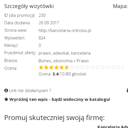
Szczegóły wizytówki
Mapa:
ID (dla promocji):
230
Data dodania:
26 09 2017
Strona www:
http://kancelaria-orlinska.pl
Wyświetleń:
824
Kliknięć:
0
Przedmiot oferty:
prawo
adwokat
kancelaria
,
,
Branża:
Biznes, ekonomia
Prawo
»
Ocena:
Ocena:
3.4
/10 (80 głosów)
Link nie działa/spam ?
Wyróżnij ten wpis - bądź widoczny w katalogu!
Promuj skuteczniej swoją firmę:
Kancelaria Ad