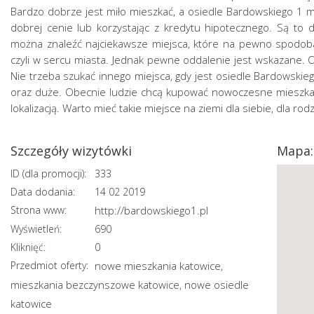
Bardzo dobrze jest miło mieszkać, a osiedle Bardowskiego 1 m
dobrej cenie lub korzystając z kredytu hipotecznego. Są to d
można znaleźć najciekawsze miejsca, które na pewno spodobają
czyli w sercu miasta. Jednak pewne oddalenie jest wskazane. 
Nie trzeba szukać innego miejsca, gdy jest osiedle Bardowskie
oraz duże. Obecnie ludzie chcą kupować nowoczesne mieszkania
lokalizacją. Warto mieć takie miejsce na ziemi dla siebie, dla rodz
Szczegóły wizytówki
Mapa:
ID (dla promocji):
333
Data dodania:
14 02 2019
Strona www:
http://bardowskiego1.pl
Wyświetleń:
690
Kliknięć:
0
Przedmiot oferty:
nowe mieszkania katowice
,
mieszkania bezczynszowe katowice
nowe osiedle
,
katowice