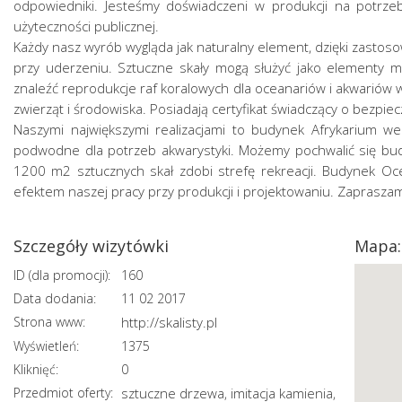
odpowiedniki. Jesteśmy doświadczeni w produkcji na potrze
użyteczności publicznej.
Każdy nasz wyrób wygląda jak naturalny element, dzięki zastoso
przy uderzeniu. Sztuczne skały mogą służyć jako elementy m
znaleźć reprodukcje raf koralowych dla oceanariów i akwariów w
zwierząt i środowiska. Posiadają certyfikat świadczący o bezpie
Naszymi największymi realizacjami to budynek Afrykarium w
podwodne dla potrzeb akwarystyki. Możemy pochwalić się b
1200 m2 sztucznych skał zdobi strefę rekreacji. Budynek Oc
efektem naszej pracy przy produkcji i projektowaniu. Zapraszam
Szczegóły wizytówki
Mapa:
ID (dla promocji):
160
Data dodania:
11 02 2017
Strona www:
http://skalisty.pl
Wyświetleń:
1375
Kliknięć:
0
Przedmiot oferty:
sztuczne drzewa
imitacja kamienia
,
,