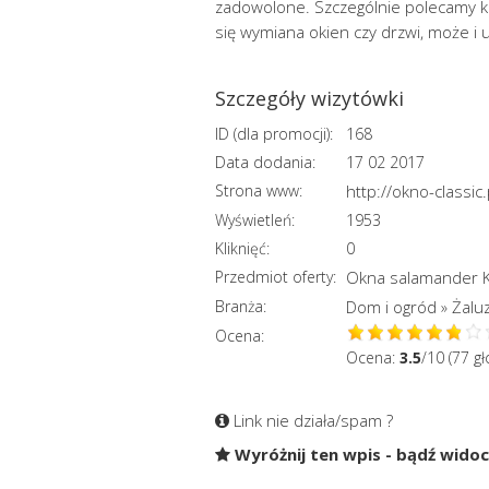
zadowolone. Szczególnie polecamy k
się wymiana okien czy drzwi, może i u
Szczegóły wizytówki
ID (dla promocji):
168
Data dodania:
17 02 2017
Strona www:
http://okno-classic.
Wyświetleń:
1953
Kliknięć:
0
Przedmiot oferty:
Okna salamander 
Branża:
Dom i ogród
Żaluz
»
Ocena:
Ocena:
3.5
/10 (77 g
Link nie działa/spam ?
Wyróżnij ten wpis - bądź wido