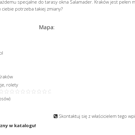
ażdemu specjalne do tarasy okna Salamader. Kraków jest pełen m
 ciebie potrzeba takiej zmiany?
Mapa:
pl
Kraków
je, rolety
łosów)
Skontaktuj się z właścicielem tego wp
czny w katalogu!