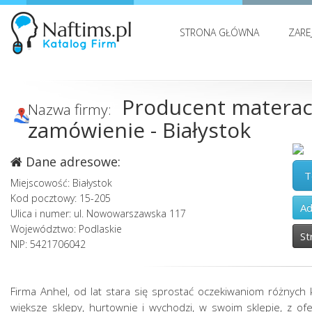
STRONA GŁÓWNA
ZARE
Producent materac
Nazwa firmy:
zamówienie - Białystok
Dane adresowe:
T
Miejscowość: Białystok
Kod pocztowy: 15-205
Ad
Ulica i numer: ul. Nowowarszawska 117
Województwo: Podlaskie
St
NIP: 5421706042
Firma Anhel, od lat stara się sprostać oczekiwaniom różnych 
większe sklepy, hurtownie i wychodzi, w swoim sklepie, z of