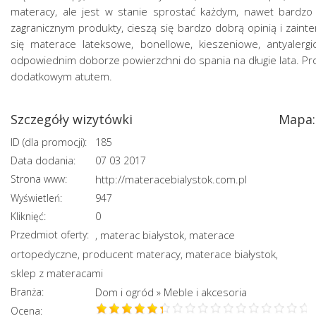
materacy, ale jest w stanie sprostać każdym, nawet bardzo
zagranicznym produkty, cieszą się bardzo dobrą opinią i zain
się materace lateksowe, bonellowe, kieszeniowe, antyalerg
odpowiednim doborze powierzchni do spania na długie lata. Pro
dodatkowym atutem.
Szczegóły wizytówki
Mapa:
ID (dla promocji):
185
Data dodania:
07 03 2017
Strona www:
http://materacebialystok.com.pl
Wyświetleń:
947
Kliknięć:
0
Przedmiot oferty:
materac białystok
materace
,
,
ortopedyczne
producent materacy
materace białystok
,
,
,
sklep z materacami
Branża:
Dom i ogród
Meble i akcesoria
»
Ocena: