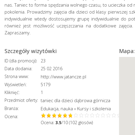
nas. Taniec to forma spędzania wolnego czasu, to ucieczka od r
pokolenia. Prowadzimy zajęcia dla dzieci od klasy pierwszej s
indywidualnie wtedy dostosujemy grupę indywidualnie do potr
również jest możliwość uczęszczania na dodatkowe zajęcia.
Zapraszamy.
Szczegóły wizytówki
Mapa:
ID (dla promocji):
23
Data dodania:
25 02 2016
Strona www:
http://www.jatancze.pl
Wyświetleń:
5179
Kliknięć:
1
Przedmiot oferty:
taniec dla dzieci dąbrowa górnicza
Branża:
Edukacja, nauka
Kursy i szkolenia
»
Ocena:
Ocena:
3.5
/10 (102 głosów)