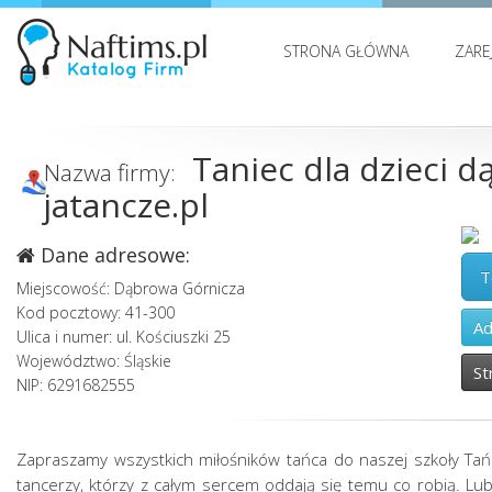
STRONA GŁÓWNA
ZARE
Taniec dla dzieci d
Nazwa firmy:
jatancze.pl
Dane adresowe:
T
Miejscowość: Dąbrowa Górnicza
Kod pocztowy: 41-300
Ad
Ulica i numer: ul. Kościuszki 25
Województwo: Śląskie
St
NIP: 6291682555
Zapraszamy wszystkich miłośników tańca do naszej szkoły Tańc
tancerzy, którzy z całym sercem oddają się temu co robią. Lub