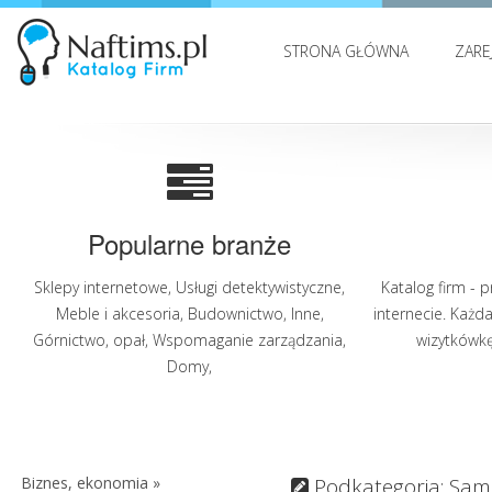
STRONA GŁÓWNA
ZARE
Popularne branże
Sklepy internetowe
,
Usługi detektywistyczne
,
Katalog firm - 
Meble i akcesoria
,
Budownictwo
,
Inne
,
internecie. Każd
Górnictwo, opał
,
Wspomaganie zarządzania
,
wizytkówkę 
Domy
,
Biznes, ekonomia »
Podkategoria: Sa