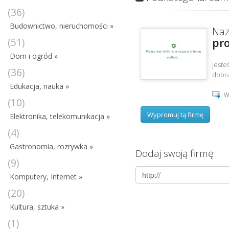
(36)
Budownictwo, nieruchomości »
Naz
(51)
pr
Dom i ogród »
Jeste
(36)
dobrą
Edukacja, nauka »
W
(10)
Wypromuj tą firmę
Elektronika, telekomunikacja »
(4)
Gastronomia, rozrywka »
Dodaj swoją firmę:
(9)
Komputery, Internet »
(20)
Kultura, sztuka »
(1)