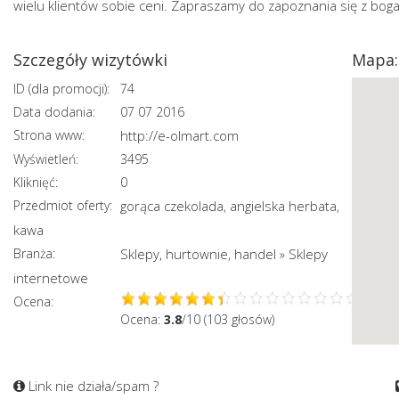
wielu klientów sobie ceni. Zapraszamy do zapoznania się z bog
Szczegóły wizytówki
Mapa:
ID (dla promocji):
74
Data dodania:
07 07 2016
Strona www:
http://e-olmart.com
Wyświetleń:
3495
Kliknięć:
0
Przedmiot oferty:
gorąca czekolada
angielska herbata
,
,
kawa
Branża:
Sklepy, hurtownie, handel
Sklepy
»
internetowe
Ocena:
Ocena:
3.8
/10 (103 głosów)
Link nie działa/spam ?