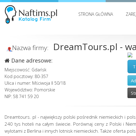
STRONA GŁÓWNA
ZARE
DreamTours.pl - wak
Nazwa firmy:
Dane adresowe:
T
Miejscowość: Gdańsk
Kod pocztowy: 80-357
Ad
Ulica i numer: Mściwoja II 50/18
Województwo: Pomorskie
St
NIP: 58 741 59 20
Dreamtours. pl - największy polski pośrednik niemieckich i pol
240 tys hoteli na całym świecie. Porównaj ceny z Polski i Niem
wylotami z Berlina i innych lotnisk niemieckich. Także oferta pol