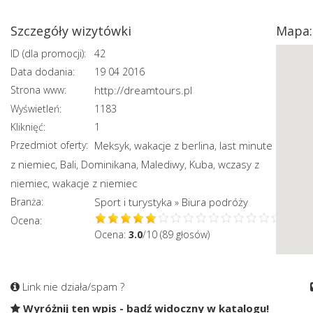
Szczegóły wizytówki
Mapa:
ID (dla promocji):
42
Data dodania:
19 04 2016
Strona www:
http://dreamtours.pl
Wyświetleń:
1183
Kliknięć:
1
Przedmiot oferty:
Meksyk
wakacje z berlina
last minute
,
,
z niemiec
Bali
Dominikana
Malediwy
Kuba
wczasy z
,
,
,
,
,
niemiec
wakacje z niemiec
,
Branża:
Sport i turystyka
Biura podróży
»
Ocena:
Ocena:
3.0
/10 (89 głosów)
Link nie działa/spam ?
Wyróżnij ten wpis - bądź widoczny w katalogu!