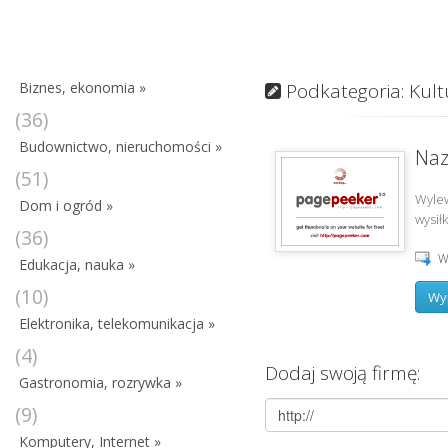
Biznes, ekonomia »
Podkategoria: Kult
(36)
Budownictwo, nieruchomości »
Naz
(51)
Wylew
Dom i ogród »
wysił
(36)
W
Edukacja, nauka »
(10)
Wyp
Elektronika, telekomunikacja »
(4)
Dodaj swoją firmę:
Gastronomia, rozrywka »
(9)
Komputery, Internet »