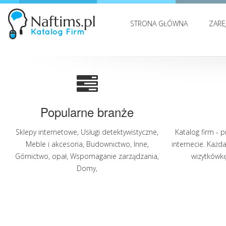
STRONA GŁÓWNA
ZARE
Popularne branże
Sklepy internetowe
,
Usługi detektywistyczne
,
Katalog firm - 
Meble i akcesoria
,
Budownictwo
,
Inne
,
internecie. Każd
Górnictwo, opał
,
Wspomaganie zarządzania
,
wizytkówkę 
Domy
,