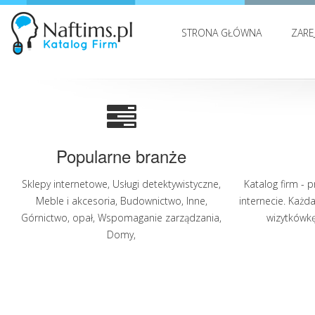
STRONA GŁÓWNA
ZARE
Popularne branże
Sklepy internetowe
,
Usługi detektywistyczne
,
Katalog firm - 
Meble i akcesoria
,
Budownictwo
,
Inne
,
internecie. Każd
Górnictwo, opał
,
Wspomaganie zarządzania
,
wizytkówkę 
Domy
,