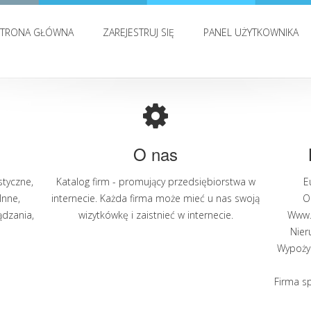
STRONA GŁÓWNA
ZAREJESTRUJ SIĘ
PANEL UŻYTKOWNIKA
O nas
styczne
,
Katalog firm - promujący przedsiębiorstwa w
E
Inne
,
internecie. Każda firma może mieć u nas swoją
O
ądzania
,
wizytkówkę i zaistnieć w internecie.
Www.
Nier
Wypoży
Firma s