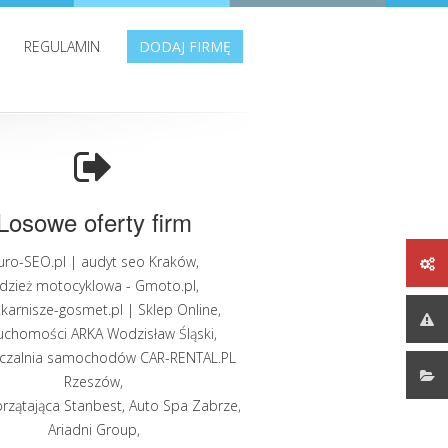
REGULAMIN
DODAJ FIRMĘ
Losowe oferty firm
uro-SEO.pl | audyt seo Kraków
,
dzież motocyklowa - Gmoto.pl
,
karnisze-gosmet.pl | Sklep Online
,
uchomości ARKA Wodzisław Śląski
,
czalnia samochodów CAR-RENTAL.PL
Rzeszów
,
przątająca Stanbest
,
Auto Spa Zabrze
,
Ariadni Group
,