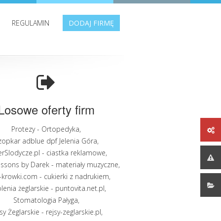
REGULAMIN
DODAJ FIRMĘ
Losowe oferty firm
Protezy - Ortopedyka
,
zopkar adblue dpf Jelenia Góra
,
rSlodycze.pl - ciastka reklamowe
,
ssons by Darek - materiały muzyczne
,
-krowki.com - cukierki z nadrukiem
,
lenia żeglarskie - puntovita.net.pl
,
Stomatologia Pałyga
,
sy Żeglarskie - rejsy-zeglarskie.pl
,