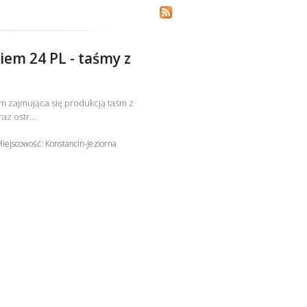
em 24 PL - taśmy z
m zajmująca się produkcją taśm z
z ostr...
iejscowość: Konstancin-Jeziorna