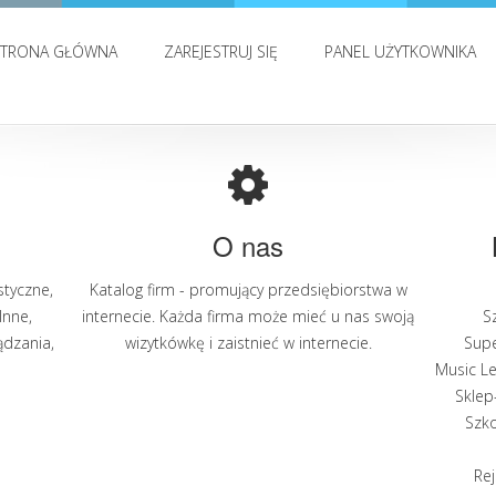
STRONA GŁÓWNA
ZAREJESTRUJ SIĘ
PANEL UŻYTKOWNIKA
O nas
styczne
,
Katalog firm - promujący przedsiębiorstwa w
Inne
,
internecie. Każda firma może mieć u nas swoją
S
ądzania
,
wizytkówkę i zaistnieć w internecie.
Supe
Music Le
Sklep
Szko
Rej