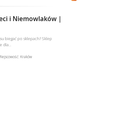
eci i Niemowlaków |
su biegać po sklepach? Sklep
 dla...
iejscowość: Kraków