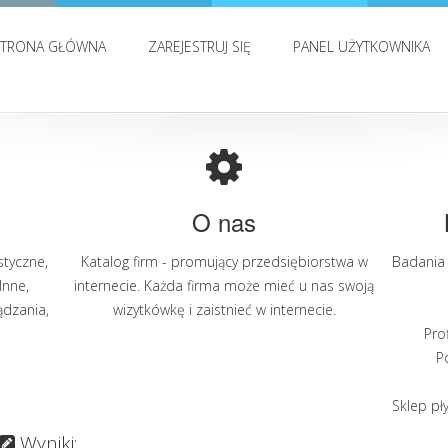
STRONA GŁÓWNA
ZAREJESTRUJ SIĘ
PANEL UŻYTKOWNIKA
O nas
styczne
,
Katalog firm - promujący przedsiębiorstwa w
Badania 
Inne
,
internecie. Każda firma może mieć u nas swoją
ądzania
,
wizytkówkę i zaistnieć w internecie.
Pro
P
Sklep pł
Wyniki: