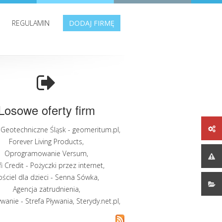
REGULAMIN
DODAJ FIRMĘ
Losowe oferty firm
Geotechniczne Śląsk - geomeritum.pl
,
Forever Living Products
,
Oprogramowanie Versum
,
fi Credit - Pożyczki przez internet
,
ościel dla dzieci - Senna Sówka
,
Agencja zatrudnienia
,
ywanie - Strefa Pływania
,
Sterydy.net.pl
,