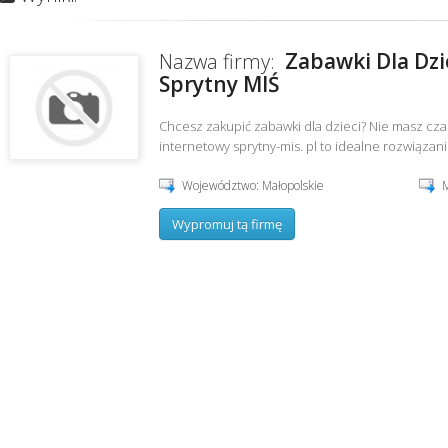
Zabawki Dla Dzi
Nazwa firmy:
Sprytny MIŚ
Chcesz zakupić zabawki dla dzieci? Nie masz cza
internetowy sprytny-mis. pl to idealne rozwiązanie
Województwo: Małopolskie
M
Wypromuj tą firmę