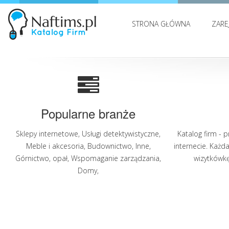
STRONA GŁÓWNA
ZARE
Popularne branże
Sklepy internetowe
,
Usługi detektywistyczne
,
Katalog firm - 
Meble i akcesoria
,
Budownictwo
,
Inne
,
internecie. Każd
Górnictwo, opał
,
Wspomaganie zarządzania
,
wizytkówkę 
Domy
,