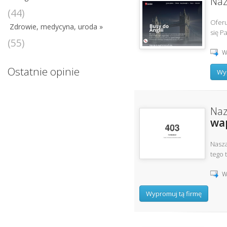
Naz
(44)
Oferu
Zdrowie, medycyna, uroda »
się Pa
(55)
W
Ostatnie opinie
Wyp
Naz
wa
Nasza
tego 
W
Wypromuj tą firmę