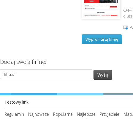
CAR-R
dłużs
W
Wypromuj tą firmę
Dodaj swoją firmę:
Testowy link
,
Regulamin
Najnowsze
Popularne
Najlepsze
Przyjaciele
Mapa