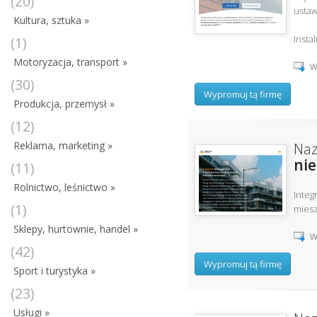
(20)
ustaw
Kultura, sztuka »
Instal
(1)
Motoryzacja, transport »
W
(30)
Wypromuj tą firmę
Produkcja, przemysł »
(12)
Reklama, marketing »
Naz
ni
(11)
Rolnictwo, leśnictwo »
Integ
(1)
miesz
Sklepy, hurtownie, handel »
W
(42)
Wypromuj tą firmę
Sport i turystyka »
(23)
Usługi »