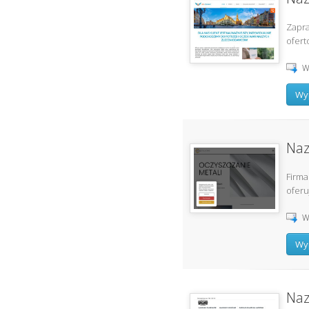
Zapra
ofert
W
Wyp
Naz
Firma
oferu
W
Wyp
Naz