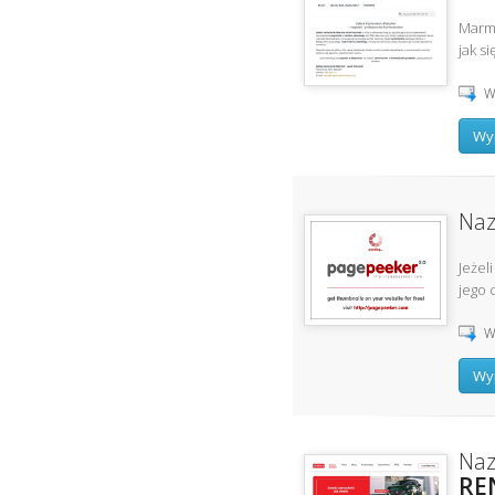
Marmu
jak s
W
Wyp
Naz
Jeżel
jego 
W
Wyp
Naz
RE