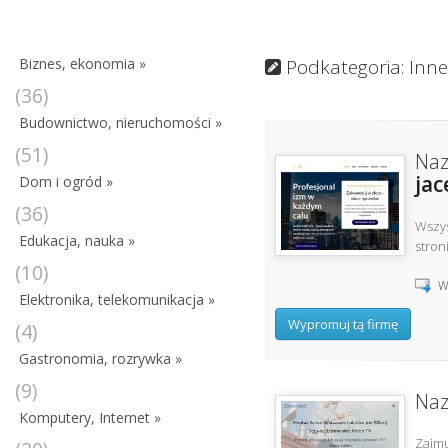
Biznes, ekonomia »
Podkategoria: Inne
(36)
Budownictwo, nieruchomości »
(51)
Naz
jac
Dom i ogród »
(36)
Wszys
Edukacja, nauka »
stron
(10)
W
Elektronika, telekomunikacja »
Wypromuj tą firmę
(4)
Gastronomia, rozrywka »
(9)
Naz
Komputery, Internet »
Zajmu