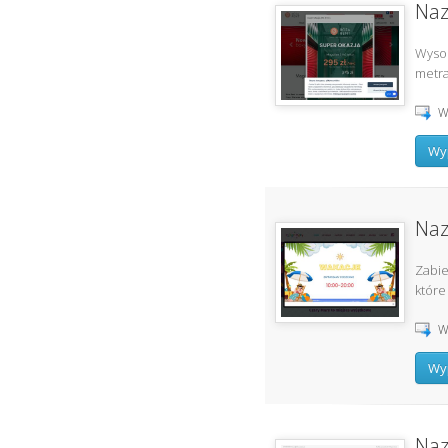
Naz
Wysok
metra
W
Wyp
Naz
Zabie
które
W
Wyp
Naz