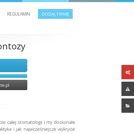
REGULAMIN
DODAJ FIRMĘ
ontozy
ie.pl
ie całej stomatologii i my doskonale
yka i jak najwcześniejsze wykrycie