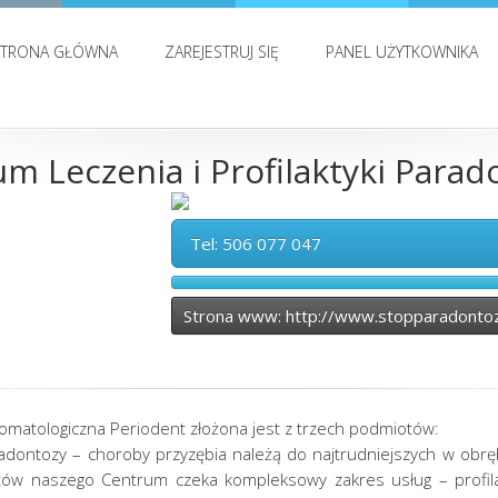
STRONA GŁÓWNA
ZAREJESTRUJ SIĘ
PANEL UŻYTKOWNIKA
m Leczenia i Profilaktyki Parad
Tel: 506 077 047
Strona www: http://www.stopparadontoz
tomatologiczna Periodent złożona jest z trzech podmiotów:
aradontozy – choroby przyzębia należą do najtrudniejszych w obręb
w naszego Centrum czeka kompleksowy zakres usług – profilakt