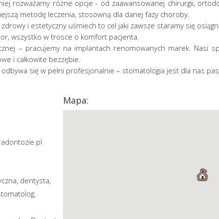
ej rozważamy różne opcje - od zaawansowanej chirurgii, ortodon
jszą metodę leczenia, stosowną dla danej fazy choroby.
 zdrowy i estetyczny uśmiech to cel jaki zawsze staramy się osiąg
or, wszystko w trosce o komfort pacjenta.
icznej – pracujemy na implantach renomowanych marek. Nasi sp
owe i całkowite bezzębie.
 odbywa się w pełni profesjonalnie – stomatologia jest dla nas pas
Mapa:
adontozie.pl
yczna
dentysta
,
,
stomatolog
,