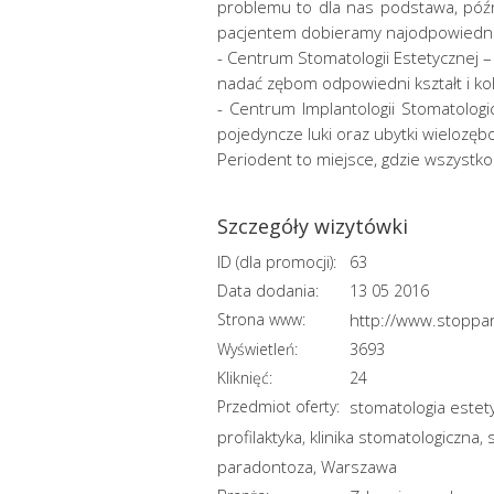
problemu to dla nas podstawa, późni
pacjentem dobieramy najodpowiednie
- Centrum Stomatologii Estetycznej –
nadać zębom odpowiedni kształt i kol
- Centrum Implantologii Stomatolog
pojedyncze luki oraz ubytki wielozęb
Periodent to miejsce, gdzie wszystko
Szczegóły wizytówki
ID (dla promocji):
63
Data dodania:
13 05 2016
Strona www:
http://www.stoppar
Wyświetleń:
3693
Kliknięć:
24
Przedmiot oferty:
stomatologia estet
profilaktyka
klinika stomatologiczna
,
,
paradontoza
Warszawa
,