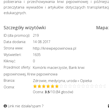
pobierania i przechowywania krwi pępowinowej i później
przeczytania wywiadów i artykułów dotyczących transplantac
edukacyjnych.
Szczegóły wizytówki
Mapa:
ID (dla promocji):
219
Data dodania:
14 08 2017
Strona www:
http://krewpepowinowa.pl
Wyświetleń:
1635
Kliknięć:
0
Przedmiot oferty:
Komórki macierzyste
Bank krwi
,
pępowinowej
Krew pępowinowa
,
Branża:
Zdrowie, medycyna, uroda
Opieka
»
Ocena:
Ocena:
3.5
/10 (84 głosów)
Link nie działa/spam ?